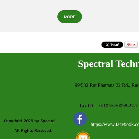
MORE
Spectral Tech
99/532 Rat Phattana 22 Rd., Rat
Tax ID : 0-1055-50058-27-7 Wor
Copyright 2026 by Spectral
https://www.facebook.co
All Rights Reserved.